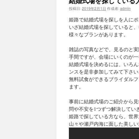
結婚式場を探している
ン
投稿日:
2019年2月1日
作成者:
admin
ツ
姫路で結婚式場を探しを人にポ
へ
いざ結婚式場を探していると、
様々なプランがあります。
ス
雑誌の写真などで、見るのと実
キ
手間ですが、会場にいくのが一
ッ
結婚式場を決めるには、いろん
ンスを是非参加してみて下さい
プ
無料試食ができるブライダルフ
ます。
事前に結婚式場のご紹介から見
問や不安を1つずつ解決してい
姫路で探している方なら、世界
山々や瀬戸内海に面した美しい