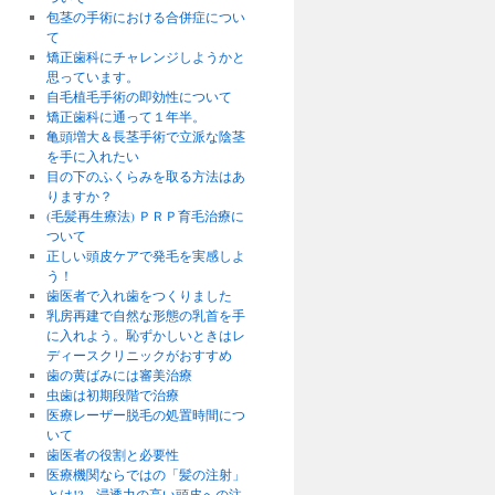
包茎の手術における合併症につい
て
矯正歯科にチャレンジしようかと
思っています。
自毛植毛手術の即効性について
矯正歯科に通って１年半。
亀頭増大＆長茎手術で立派な陰茎
を手に入れたい
目の下のふくらみを取る方法はあ
りますか？
(毛髪再生療法) ＰＲＰ育毛治療に
ついて
正しい頭皮ケアで発毛を実感しよ
う！
歯医者で入れ歯をつくりました
乳房再建で自然な形態の乳首を手
に入れよう。恥ずかしいときはレ
ディースクリニックがおすすめ
歯の黄ばみには審美治療
虫歯は初期段階で治療
医療レーザー脱毛の処置時間につ
いて
歯医者の役割と必要性
医療機関ならではの「髪の注射」
とは!? 浸透力の高い頭皮への注