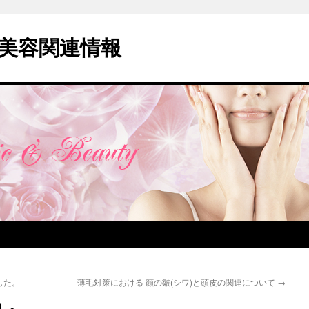
美容関連情報
した。
薄毛対策における 顔の皺(シワ)と頭皮の関連について
→