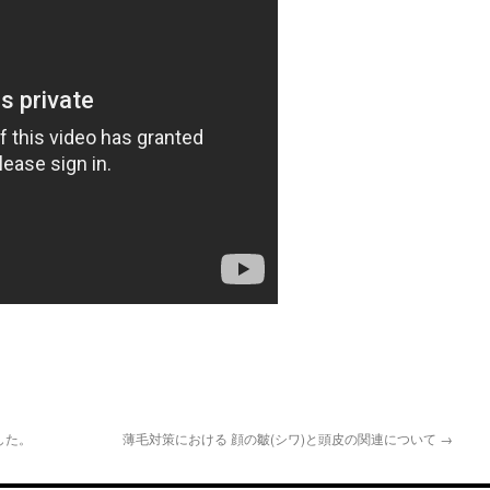
した。
薄毛対策における 顔の皺(シワ)と頭皮の関連について
→