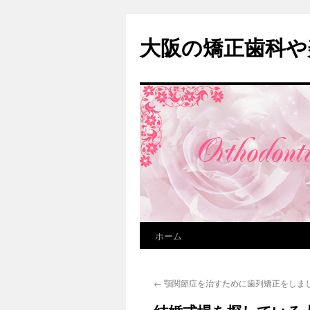
大阪の矯正歯科や
ホーム
コ
ン
←
顎関節症を治すために歯列矯正をしま
テ